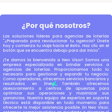
¿Por qué nosotros?
Las soluciones líderes para agencias de loterías
"¿Preparado para revolucionar tu agencia? Únete
hoy y comienza tu viaje hacia el éxito. Haz clic en el
botón que se encuentra debajo para dar inicio".
¡Te damos la bienvenida a Neo Visor! Somos una
empresa especializada en brindar servicios a
agencias de loterías. Proporcionamos todo lo
necesario para gestionar y expandir tu negocio.
Como operadores, ofrecemos servicios bancarios y
resultados en línea. También ofrecemos
asesoramiento a centros de apuestas para
optimizar sus operaciones y maximizar sus
ganancias. Nuestro equipo de expertos en soporte
técnico está disponible en todo momento para
ofrecerte la mejor asistencia posible. En Neo Visor,